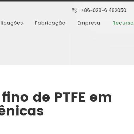
+86-028-61482050
licações
Fabricação
Empresa
Recurso
 filme fino de PTFE em aplicações criogênicas
 fino de PTFE em
ênicas