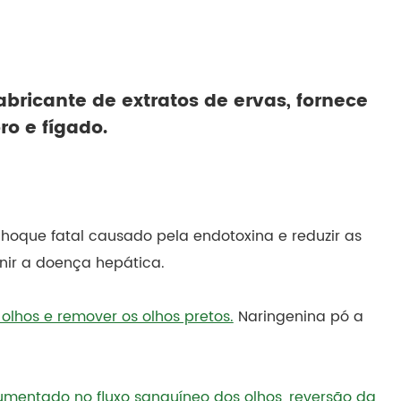
bricante de extratos de ervas, fornece
ro e fígado.
 choque fatal causado pela endotoxina e reduzir as
nir a doença hepática.
lhos e remover os olhos pretos.
Naringenina pó a
mentado no fluxo sanguíneo dos olhos, reversão da