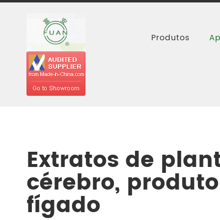
Produtos
Ap
Casa
Aplicações
Saúde ocular, cer
Extratos de plan
cérebro, produt
fígado