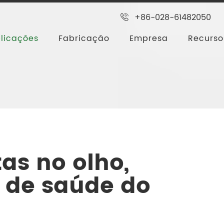
+86-028-61482050
licações
Fabricação
Empresa
Recurso
ebral e hepática
tas no olho,
o de saúde do