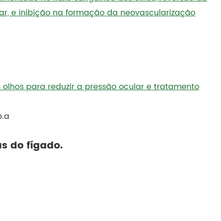
ar, e inibição na formação da neovascularização
 olhos para reduzir a pressão ocular e tratamento
o.a
s do fígado.