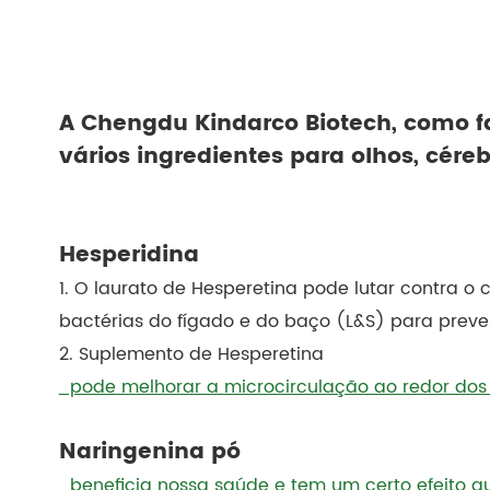
A Chengdu Kindarco Biotech, como fa
vários ingredientes para olhos, céreb
Hesperidina
1. O laurato de Hesperetina pode lutar contra o
bactérias do fígado e do baço (L&S) para preve
2. Suplemento de Hesperetina
pode melhorar a microcirculação ao redor dos o
Naringenina pó
beneficia nossa saúde e tem um certo efeito au