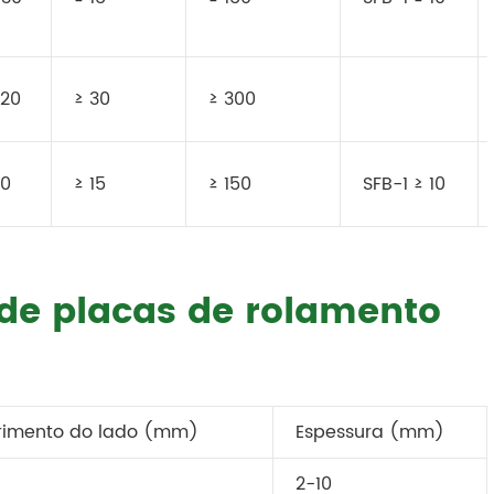
.20
≥ 30
≥ 300
30
≥ 15
≥ 150
SFB-1 ≥ 10
 de placas de rolamento
imento do lado (mm)
Espessura (mm)
2-10