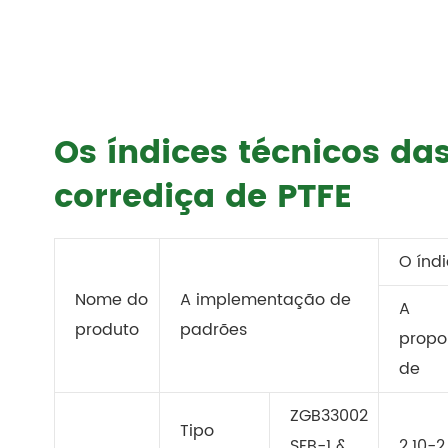
Os índices técnicos da
corrediça de PTFE
O índ
Nome do
A implementação de
A
produto
padrões
propo
de
ZGB33002
Tipo
SFB-1 &
2.10-2