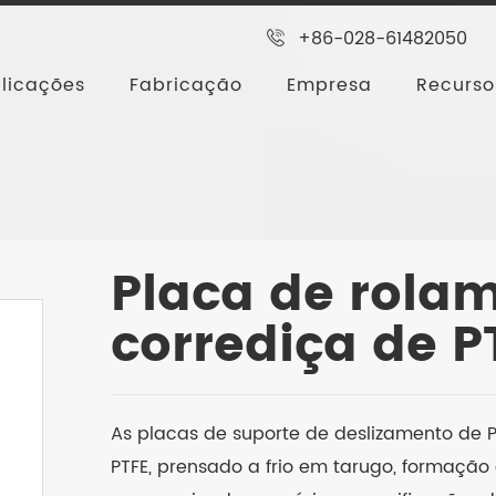
+86-028-61482050
licações
Fabricação
Empresa
Recurso
Placa de corrediça de PTFE
Placa de rolamento d
Placa de rola
corrediça de P
As placas de suporte de deslizamento de P
PTFE, prensado a frio em tarugo, formação