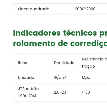
Placa quadrada
2000*2000
Indicadores técnicos p
rolamento de corrediç
Resistência 
Itens
Densidade
tração
Unidade
G/cm³
Mpa
JT/padrão
2.0-2.1
≥ 30
T901-2014