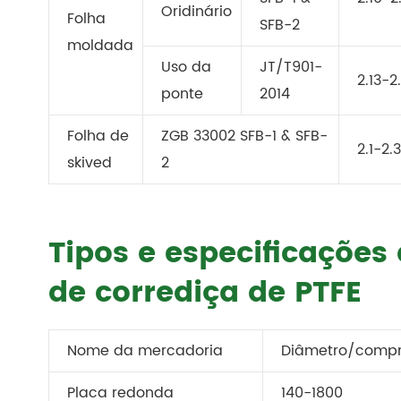
Oridinário
Folha
SFB-2
moldada
Uso da
JT/T901-
2.13-2
ponte
2014
Folha de
ZGB 33002 SFB-1 & SFB-
2.1-2.
skived
2
Tipos e especificações
de corrediça de PTFE
Nome da mercadoria
Diâmetro/compr
Placa redonda
140-1800