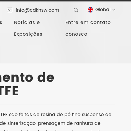
Global
info@cdkhsw.com
s
Notícias e
Entre em contato
Exposições
conosco
e corrediça de PTFE
mento de
TFE
TFE são feitas de resina de pó fino suspenso de
 de sinterização, prensagem de ranhura de