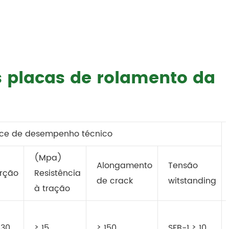
s placas de rolamento da
ice de desempenho técnico
(Mpa)
Alongamento
Tensão
rção
Resistência
de crack
witstanding
à tração
.30
≥ 15
≥ 150
SFB-1 ≥ 10