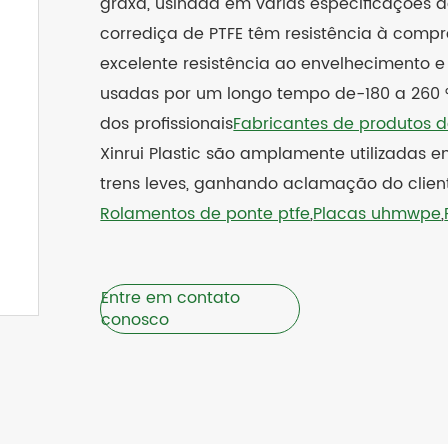
graxa, usinada em várias especificações d
corrediça de PTFE têm resistência à compre
excelente resistência ao envelhecimento e
usadas por um longo tempo de-180 a 260 °
dos profissionais
Fabricantes de produtos d
Xinrui Plastic são amplamente utilizadas e
trens leves, ganhando aclamação do clie
Rolamentos de ponte ptfe
,
Placas uhmwpe
,
Entre em contato
conosco