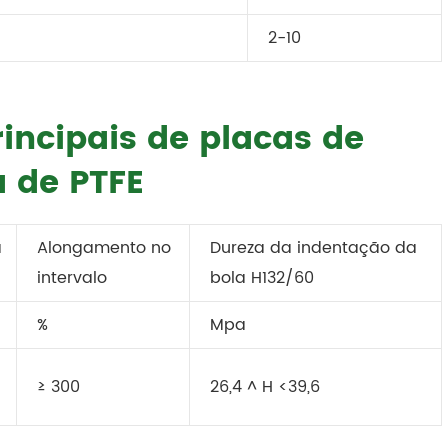
2-10
rincipais de placas de
a de PTFE
à
Alongamento no
Dureza da indentação da
intervalo
bola H132/60
%
Mpa
≥ 300
26,4 ^ H <39,6