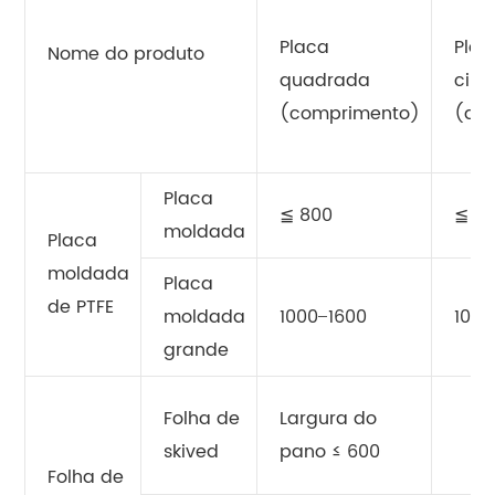
Placa
Plac
Nome do produto
quadrada
circ
(comprimento)
(di
Placa
≦ 800
≦ 8
moldada
Placa
moldada
Placa
de PTFE
moldada
1000 ̶ 1600
1000
grande
Folha de
Largura do
skived
pano ≤ 600
Folha de