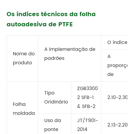
Os índices técnicos da folha
autoadesiva de PTFE
O índice 
A implementação de
Nome do
A
padrões
produto
proporção
de
ZGB3300
Tipo
2 SFB-1
2.10-2.30
Oridinário
Folha
& SFB-2
moldada
Uso da
JT/T901-
2.13-2.20
ponte
2014