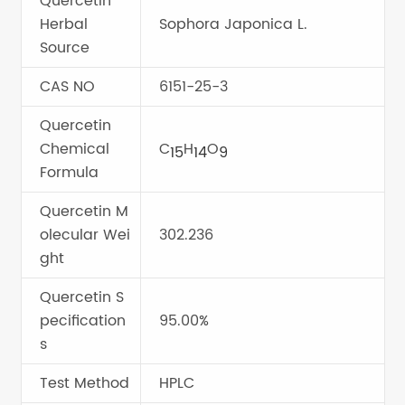
Quercetin
Herbal
Sophora Japonica L.
Source
CAS NO
6151-25-3
Quercetin
Chemical
C
H
O
15
14
9
Formula
Quercetin M
olecular Wei
302.236
ght
Quercetin S
pecification
95.00%
s
Test Method
HPLC