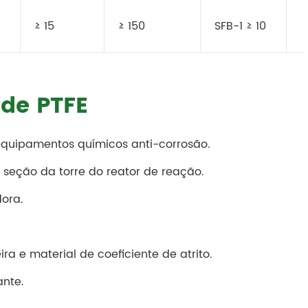
≥ 15
≥ 150
SFB-1 ≥ 10
de PTFE
equipamentos químicos anti-corrosão.
 seção da torre do reator de reação.
dora.
 e material de coeficiente de atrito.
ante.