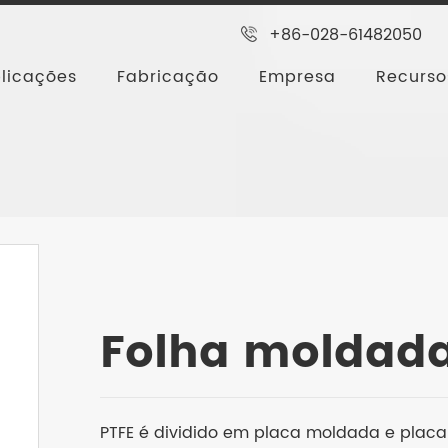
+86-028-61482050
licações
Fabricação
Empresa
Recurso
Folha de PTFE
Folha moldada de PTFE
Folha moldada
PTFE é dividido em placa moldada e placa