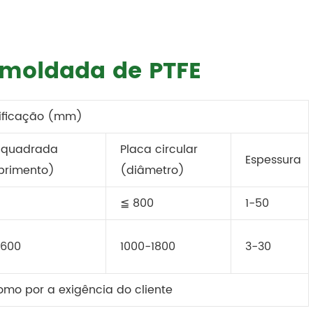
a moldada de PTFE
ificação (mm)
 quadrada
Placa circular
Espessura
rimento)
(diâmetro)
≦ 800
1-50
 1600
1000-1800
3-30
omo por a exigência do cliente