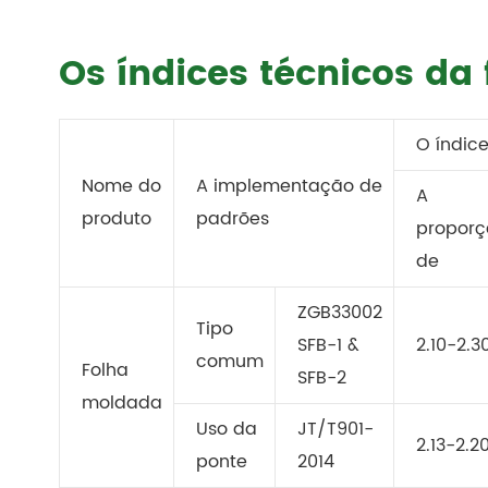
Os índices técnicos da
O índic
Nome do
A implementação de
A
produto
padrões
proporç
de
ZGB33002
Tipo
SFB-1 &
2.10-2.3
comum
Folha
SFB-2
moldada
Uso da
JT/T901-
2.13-2.2
ponte
2014