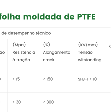
 folha moldada de PTFE
e de desempenho técnico
(Mpa)
(%)
(KV/mm)
O
ão
Resistência
Alongamento
Tensão
à tração
crack
witstanding
0
≥ 15
≥ 150
SFB-1 ≥ 10
0
≥ 30
≥ 300